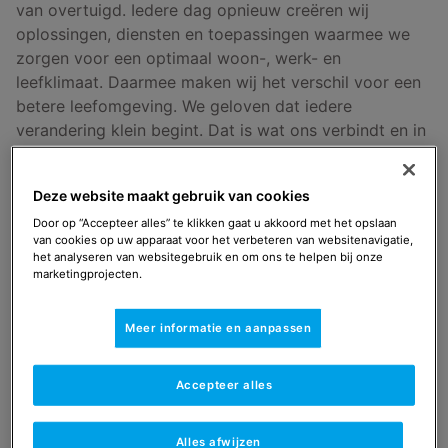
van overtuigd. Iedere dag opnieuw creëren wij
oplossingen, diensten en toepassingen waarmee we
zorgen voor een optimaal woon-, werk- en
leefklimaat. Daarmee maken wij het verschil voor een
betere leefomgeving. We geloven dat iedere
verandering klein begint. Dat is wat ons verbindt en in
beweging brengt. Want wat klein begint, kan zomaar
de wereld veranderen.
Deze website maakt gebruik van cookies
Door op “Accepteer alles” te klikken gaat u akkoord met het opslaan
Elke dag werken wij met veel plezier aan het creëren
van cookies op uw apparaat voor het verbeteren van websitenavigatie,
van een betere leefomgeving. Lees hier hoe we dat
het analyseren van websitegebruik en om ons te helpen bij onze
doen.
marketingprojecten.
Meer informatie en aanpassen
Maatschappelijk betrokken
Accepteer alles
Alles afwijzen