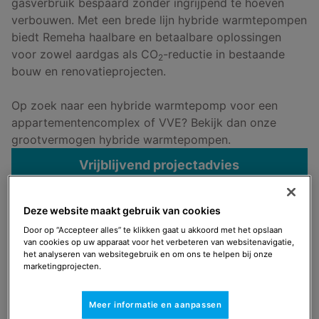
gasverbruik bespaard zonder ingrijpend te hoeven
verbouwen. Met een brede lijn hybride warmtepompen
biedt Remeha haalbare en betaalbare oplossingen
voor zowel aardgas als CO
-reductie in bestaande
2
bouw en renovatieprojecten.
Op zoek naar een hybride warmtepomp voor een
appartementencomplex of VVE? Bekijk dan onze
grootvermogen hybride warmtepompen.
Vrijblijvend projectadvies
Deze website maakt gebruik van cookies
Select
Navigeer naar
Door op “Accepteer alles” te klikken gaat u akkoord met het opslaan
van cookies op uw apparaat voor het verbeteren van websitenavigatie,
het analyseren van websitegebruik en om ons te helpen bij onze
marketingprojecten.
Hybride warmtepompen
Split-unit modellen
Meer informatie en aanpassen