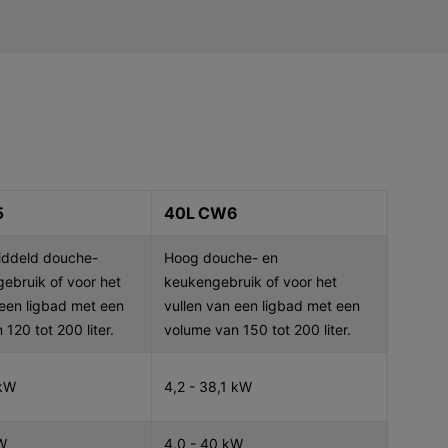
5
40L CW6
ddeld douche-
Hoog douche- en
ebruik of voor het
keukengebruik of voor het
 een ligbad met een
vullen van een ligbad met een
120 tot 200 liter.
volume van 150 tot 200 liter.
 kW
4,2 - 38,1 kW
W
4,0 - 40 kW