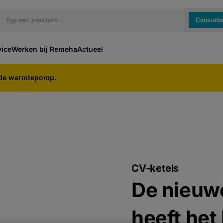
Consume
vice
Werken bij Remeha
Actueel
ide warmtepomp.
CV-ketels
De nieuw
heeft het 