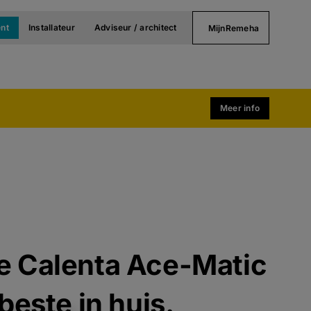
nt
Installateur
Adviseur / architect
MijnRemeha
Meer info
e Calenta Ace-Matic
beste in huis.