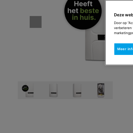
Deze web
Door op “Ac
verbeteren 
marketingpr
Meer in