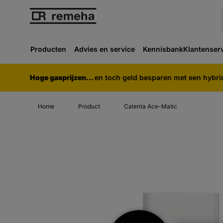
Producten
Advies en service
Kennisbank
Klantenser
Hoge gasprijzen...
en toch geld besparen met een hybr
Home
Product
Calenta Ace-Matic