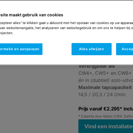
De Calenta Ace-Matic c
site maakt gebruik van cookies
prestaties in één toest
Gaskeur CW-norm) zorgt
cepteer alles” te klikken gaat u akkoord met het opslaan van cookies op uw apparaa
van websitenavigatie, het analyseren van websitegebruik en om ons te helpen bij 
tegelijkertijd. Interne v
ojecten.
bediening vereenvoudigt
van maar liefst 1:10 is
formatie en aanpassen
Alles afwijzen
Accep
een hybride warmtepom
Verkrijgbaar als
CW4+, CW5+ en CW6+
én in (dubbel) solo-uit
Maximale tapcapaciteit
14,5 / 20,3 / 24 l/min.
Prijs vanaf €2.295* incl
* Calenta Ace-Matic CW4. Definiti
Vind een installate