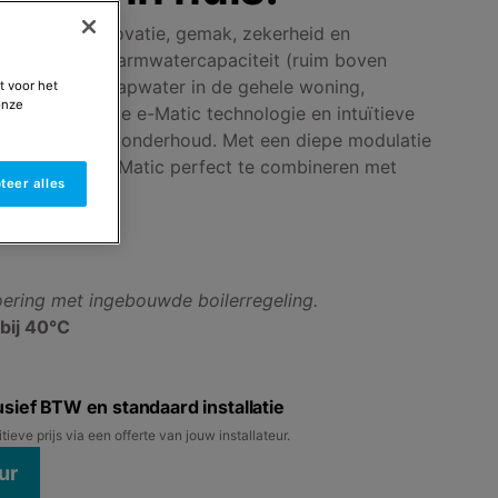
ombineert innovatie, gemak, zekerheid en
el. Een royale warmwatercapaciteit (ruim boven
 voor warm tapwater in de gehele woning,
t voor het
onze
erlichting, slimme e-Matic technologie en intuïtieve
 installatie en onderhoud. Met een diepe modulatie
 de Calenta Ace-Matic perfect te combineren met
teer alles
p.
voering met ingebouwde boilerregeling.
 bij 40°C
usief BTW en standaard installatie
eve prijs via een offerte van jouw installateur.
ur