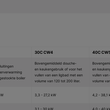
30C CW4
40C CW
Bovengemiddeld douche-
Bovengemi
luitingen
en keukengebruik of voor het
en keukeng
terverwarming
vullen van een ligbad met een
vullen van
 gestookte boiler
volume van 120 tot 200 liter.
volume van 
kW
3,3 - 27,2 kW
4,2 - 38,1
3,1 - 30 kW
4,0 - 40 k