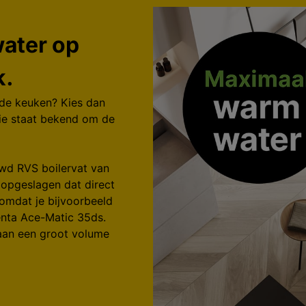
ater op
k.
 de keuken? Kies dan
ie staat bekend om de
wd RVS boilervat van
 opgeslagen dat direct
omdat je bijvoorbeeld
nta Ace-Matic 35ds.
aan een groot volume