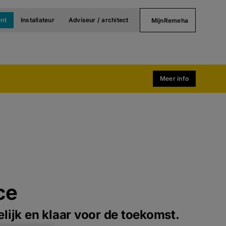
nt
Installateur
Adviseur / architect
MijnRemeha
Meer info
ce
lijk en klaar voor de toekomst.