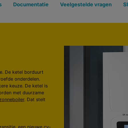
s
Documentatie
Veelgestelde vragen
S
e. De ketel borduurt
roefde onderdelen.
ere keuze. De ketel is
worden met duurzame
zonneboiler
. Dat stelt
ransitie, een nieuwe cv-