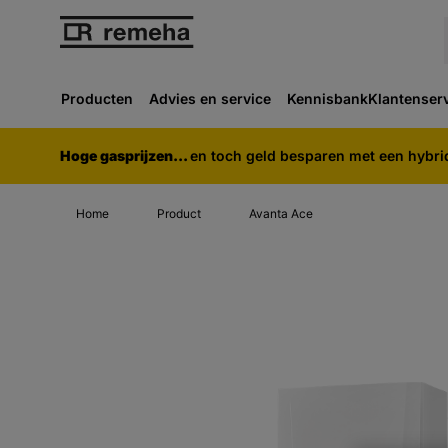
Producten
Advies en service
Kennisbank
Klantenser
Hoge gasprijzen...
en toch geld besparen met een hybr
Home
Product
Avanta Ace