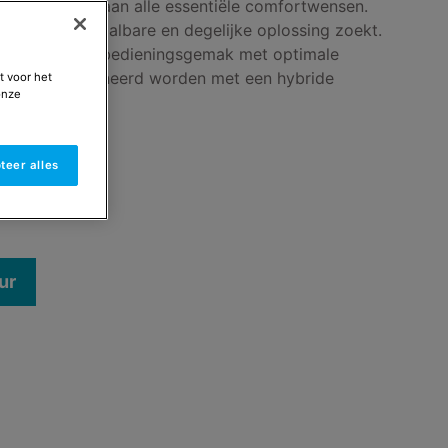
die voldoet aan alle essentiële comfortwensen.
rouwbare, betaalbare en degelijke oplossing zoekt.
ert een hoog bedieningsgemak met optimale
oudig gecombineerd worden met een hybride
t voor het
onze
iler.
teer alles
 bij 40°C
ur