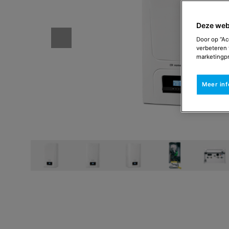
Deze web
Door op “Ac
verbeteren 
marketingpr
Meer in