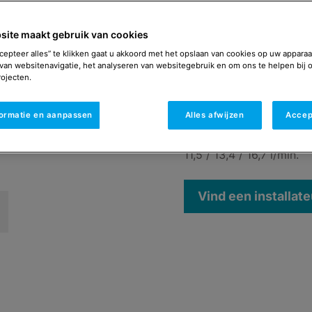
Hoogrendement cv-ketel 
Ideaal voor wie een bet
site maakt gebruik van cookies
De Avanta Ace combine
prestaties en kan eenv
cepteer alles” te klikken gaat u akkoord met het opslaan van cookies op uw apparaa
van websitenavigatie, het analyseren van websitegebruik en om ons te helpen bij 
warmtepomp of zonnebo
ojecten.
Verkrijgbaar als
formatie en aanpassen
Alles afwijzen
Accep
CW3 / CW4 / CW5
Maximale tapcapaciteit
11,5 / 13,4 / 16,7 l/min.
Vind een installate