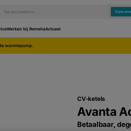
Consume
vice
Werken bij Remeha
Actueel
ide warmtepomp.
CV-ketels
Avanta A
Betaalbaar, dege