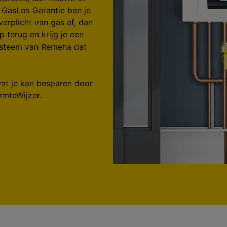
a
GasLos Garantie
ben je
erplicht van gas af, dan
terug en krijg je een
ysteem van Remeha dat
wat je kan besparen door
rmteWijzer.