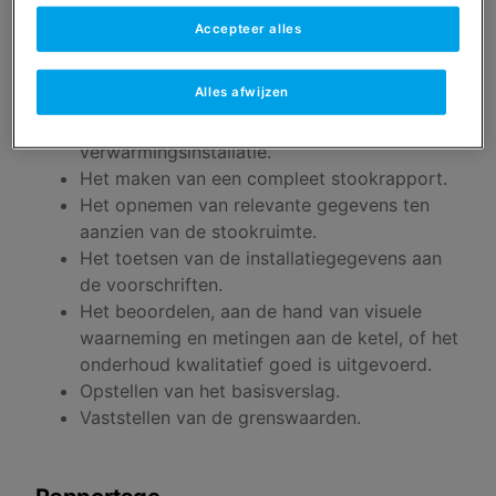
(hierna PI-er en PO-er).
Accepteer alles
Het controleren en afstellen van de
verbranding (indien nodig).
Alles afwijzen
Het controleren en afstellen van de
beveiligingen, behorende tot de
verwarmingsinstallatie.
Het maken van een compleet stookrapport.
Het opnemen van relevante gegevens ten
aanzien van de stookruimte.
Het toetsen van de installatiegegevens aan
de voorschriften.
Het beoordelen, aan de hand van visuele
waarneming en metingen aan de ketel, of het
onderhoud kwalitatief goed is uitgevoerd.
Opstellen van het basisverslag.
Vaststellen van de grenswaarden.