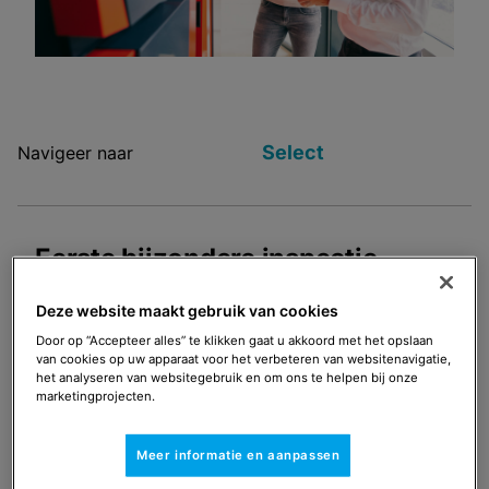
Select
Navigeer naar
Eerste bijzondere inspectie
Deze website maakt gebruik van cookies
Door op “Accepteer alles” te klikken gaat u akkoord met het opslaan
Omschrijving
van cookies op uw apparaat voor het verbeteren van websitenavigatie,
Een EBI bevoegde medewerker (hierna EBI-
het analyseren van websitegebruik en om ons te helpen bij onze
marketingprojecten.
er) voert de inspectie uit en stelt een
Basisverslag op. Het Basisverslag is een
voorwaarde voor het zelfstandig uitvoeren
Meer informatie en aanpassen
van PI en PO door bevoegde medewerkers