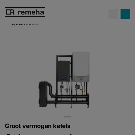
Confida warmtepompen.
Propaan
Ontdek Confida
op z'n best!
Quinta cascade
Groot vermogen ketels