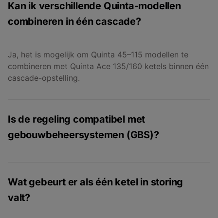
Kan ik verschillende Quinta-modellen
combineren in één cascade?
Ja, het is mogelijk om Quinta 45–115 modellen te
combineren met Quinta Ace 135/160 ketels binnen één
cascade-opstelling.
Is de regeling compatibel met
gebouwbeheersystemen (GBS)?
Ja, alle cascadeopstellingen kunnen worden
gekoppeld aan bijvoorbeeld gebouwbeheersystemen
Wat gebeurt er als één ketel in storing
via gateways. De Remeha-regelingen zijn uitbreidbaar
valt?
met Modbus en BACnet-protocollen.