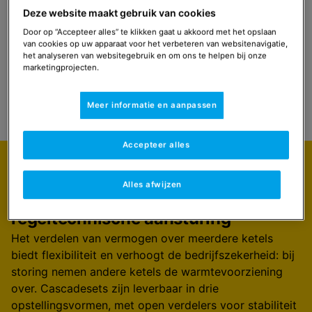
Deze website maakt gebruik van cookies
Contact met de accountmanager
Door op “Accepteer alles” te klikken gaat u akkoord met het opslaan
van cookies op uw apparaat voor het verbeteren van websitenavigatie,
het analyseren van websitegebruik en om ons te helpen bij onze
marketingprojecten.
Select
Navigeer naar
Meer informatie en aanpassen
Accepteer alles
Uitgelicht
Alles afwijzen
Flexibel in opstelling, installatie en
regeltechnische aansturing
Het verdelen van vermogen over meerdere ketels
biedt flexibiliteit en verhoogt de bedrijfszekerheid: bij
storing nemen andere ketels de warmtevoorziening
over. Cascadesets zijn leverbaar in drie
opstellingsvormen, met open verdelers voor stabiliteit