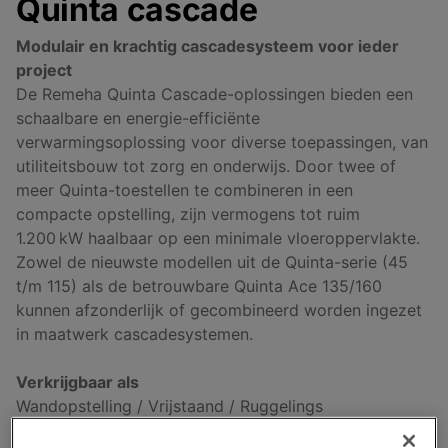
Quinta cascade
Modulair en krachtig cascadesysteem voor ieder
project
De Remeha Quinta Cascade-oplossingen bieden een
schaalbare en energie-efficiënte
verwarmingsoplossing voor diverse toepassingen, van
utiliteitsbouw tot zorg en onderwijs. Door twee of
meer Quinta-toestellen te combineren in een
compacte opstelling, zijn vermogens tot ruim
1.200 kW haalbaar op een minimale vloeroppervlakte.
Zowel de nieuwste modellen uit de Quinta-serie (45
t/m 115) als de betrouwbare Quinta Ace 135/160
kunnen afzonderlijk of gecombineerd worden ingezet
in maatwerk cascadesystemen.
Verkrijgbaar als
Wandopstelling / Vrijstaand / Ruggelings
Vind een installateur