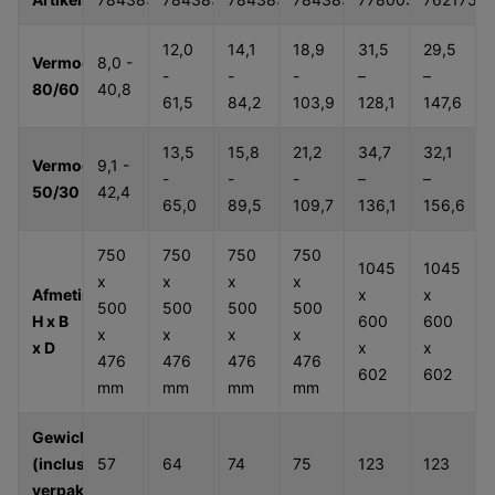
12,0
14,1
18,9
31,5
29,5
Vermogen
8,0 -
-
-
-
–
–
80/60
40,8
61,5
84,2
103,9
128,1
147,6
13,5
15,8
21,2
34,7
32,1
Vermogen
9,1 -
-
-
-
–
–
50/30
42,4
65,0
89,5
109,7
136,1
156,6
750
750
750
750
1045
1045
x
x
x
x
Afmetingen
x
x
500
500
500
500
H x B
600
600
x
x
x
x
x D
x
x
476
476
476
476
602
602
mm
mm
mm
mm
Gewicht
(inclusief
57
64
74
75
123
123
verpakking)