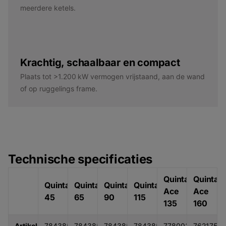
meerdere ketels.
Krachtig, schaalbaar en compact
Plaats tot >1.200 kW vermogen vrijstaand, aan de wand
of op ruggelings frame.
Technische specificaties
Quinta
Quinta
Quinta
Quinta
Quinta
Quinta
Ace
Ace
45
65
90
115
135
160
Artikelnummer
7843853
7843854
7843855
7843856
7780037
7621759