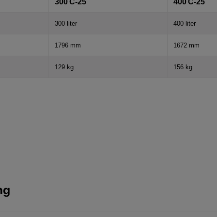
300 C-25
400 C-25
300 liter
400 liter
1796 mm
1672 mm
129 kg
156 kg
ng