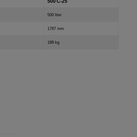
500 C-25
500 liter
1787 mm
188 kg