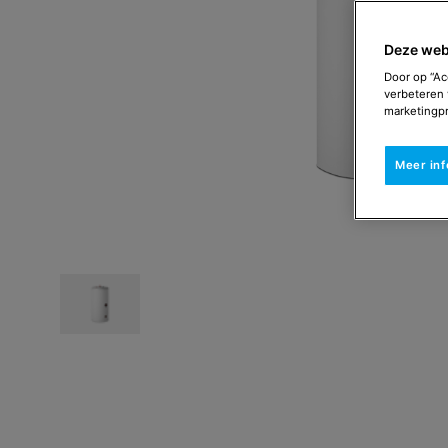
Deze web
Door op “Ac
verbeteren 
marketingpr
Meer in