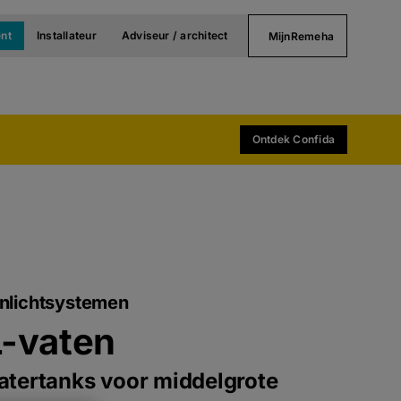
nt
Installateur
Adviseur / architect
MijnRemeha
Ontdek Confida
nlichtsystemen
-vaten
atertanks voor middelgrote