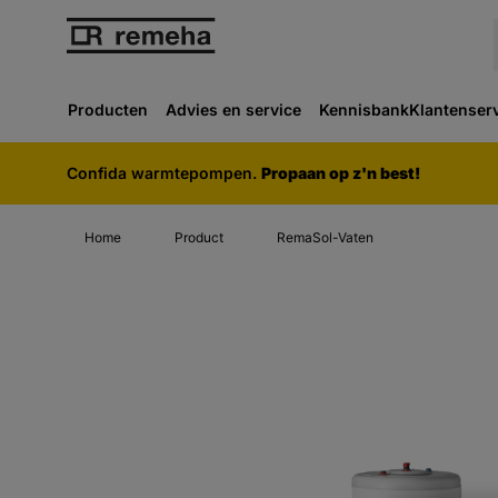
Producten
Advies en service
Kennisbank
Klantenser
Confida warmtepompen.
Propaan op z'n best!
Home
Product
RemaSol-Vaten