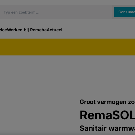
Consume
vice
Werken bij Remeha
Actueel
Groot vermogen zo
RemaSOL
Sanitair warmw