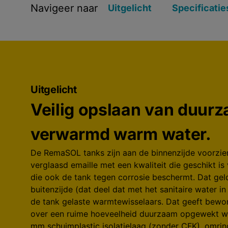
Navigeer naar
Uitgelicht
Specificatie
Uitgelicht
Veilig opslaan van duur
verwarmd warm water.
De RemaSOL tanks zijn aan de binnenzijde voorzie
verglaasd emaille met een kwaliteit die geschikt i
die ook de tank tegen corrosie beschermt. Dat gel
buitenzijde (dat deel dat met het sanitaire water i
de tank gelaste warmtewisselaars. Dat geeft bewo
over een ruime hoeveelheid duurzaam opgewekt w
mm schuimplastic isolatielaag (zonder CFK), omri