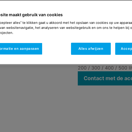
toepassingen.
De RemaSOL vaten zijn e
site maakt gebruik van cookies
worden ingezet als indi
cepteer alles” te klikken gaat u akkoord met het opslaan van cookies op uw apparaa
zonlichtinstallatie.
van websitenavigatie, het analyseren van websitegebruik en om ons te helpen bij 
In de tank zitten twee 
ojecten.
tank voor de opname va
extra warmtebron zoals
formatie en aanpassen
Alles afwijzen
Accep
Leverbaar als
200 / 300 / 400 / 500 li
Contact met de a