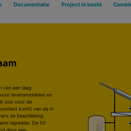
s
Documentatie
Project in beeld
Combi
zaam
n van een laag
s voor levensmiddelen en
dt ook voor de
n contact komt) van de in
ners de beschikking
arm tapwater. De 50
ngd door een