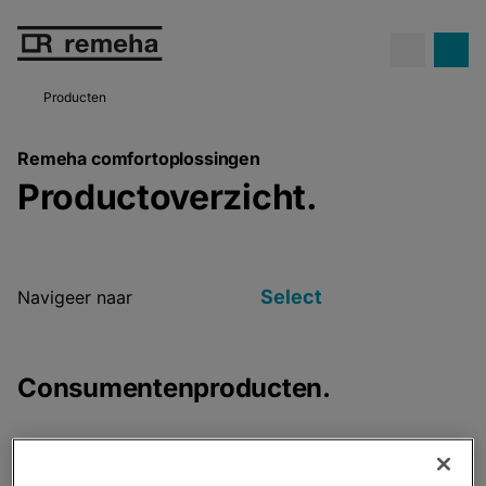
Hoge gasprijzen...
en toch geld
besparen met een hybride
Meer info
warmtepomp.
Producten
Remeha comfortoplossingen
Productoverzicht.
Select
Navigeer naar
Consumentenproducten.