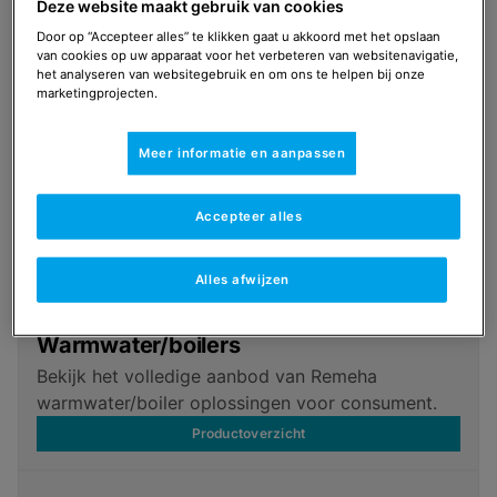
Deze website maakt gebruik van cookies
CV-ketels
Door op “Accepteer alles” te klikken gaat u akkoord met het opslaan
Bekijk het volledig aanbod van Remeha cv-ketels
van cookies op uw apparaat voor het verbeteren van websitenavigatie,
het analyseren van websitegebruik en om ons te helpen bij onze
voor consument.
marketingprojecten.
Productoverzicht
Meer informatie en aanpassen
Warmtepompen
Bekijk het volledig aanbod aan hybride en
Accepteer alles
elektrische warmtepompen voor consument.
Productoverzicht
Alles afwijzen
Warmwater/boilers
Bekijk het volledige aanbod van Remeha
warmwater/boiler oplossingen voor consument.
Productoverzicht