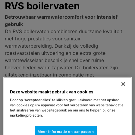
RVS boilervaten
Betrouwbaar warmwatercomfort voor intensief
gebruik
De RVS boilervaten combineren duurzame kwaliteit
met hoge prestaties voor sanitair
warmwaterbereiding. Dankzij de volledig
roestvaststalen uitvoering en de extra grote
warmtewisselaar beschik je snel over ruime
hoeveelheden warm tapwater. De boilervaten zijn
uitstekend inzetbaar in combinatie met
warmtepompen, ketels en elektrische oplossingen en
zijn bij uitstek geschikt voor zowel residentiële als
Deze website maakt gebruik van cookies
(klein) zakelijke toepassingen met een hogere
Door op “Accepteer alles” te klikken gaat u akkoord met het opslaan
warmwatervraag.
van cookies op uw apparaat voor het verbeteren van websitenavigatie,
het analyseren van websitegebruik en om ons te helpen bij onze
marketingprojecten.
Leverbaar als
1-spiraal 181 L / 283 L
Meer informatie en aanpassen
2-spiralen 281 L