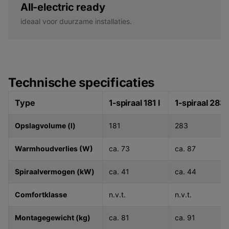
All-electric ready
ideaal voor duurzame installaties.
Technische specificaties
Type
1-spiraal 181 l
1-spiraal 283 
Opslagvolume (l)
181
283
Warmhoudverlies (W)
ca. 73
ca. 87
Spiraalvermogen (kW)
ca. 41
ca. 44
Comfortklasse
n.v.t.
n.v.t.
Montagegewicht (kg)
ca. 81
ca. 91