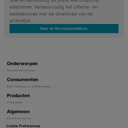
selecteren. Vereenvoudig het offerte- en
bestelproces met de download van de
artikellijst.
Naar de WarmtepompWijzer
Onderwerpen
Duurzaam wonen
Energietransitie
Consumenten
Duurzame oplossingen
Een nieuwe cv-ketel kopen
Een warmtepomp kopen. Wat moet je weten.
Producten
Ik wil duurzaam wonen
CV-ketels
Vind een installateur
Elektrische warmtepompen
Algemeen
Warmtewijzer - welk product past bij mij
Hybride warmtepompen
Klantenservice
Thermostaten
Cookies
Cookie Preferences