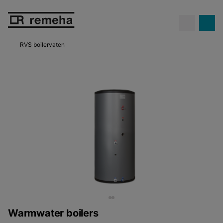
Hoge gasprijzen...
en toch geld
besparen met een hybride
Meer info
warmtepomp.
RVS boilervaten
Warmwater boilers