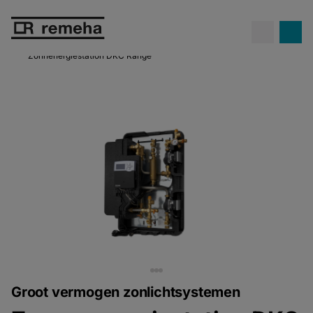
Confida warmtepompen.
Propaan
Ontdek Confida
op z'n best!
Zonnenergiestation DKC Range
Groot vermogen zonlichtsystemen