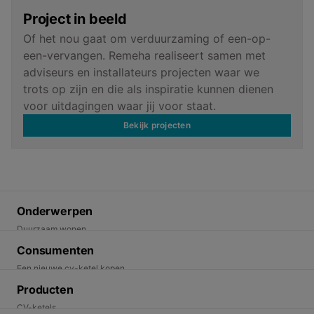
Project in beeld
Of het nou gaat om verduurzaming of een-op-
een-vervangen. Remeha realiseert samen met
adviseurs en installateurs projecten waar we
trots op zijn en die als inspiratie kunnen dienen
voor uitdagingen waar jij voor staat.
Bekijk projecten
Onderwerpen
Duurzaam wonen
Energietransitie
Consumenten
Duurzame oplossingen
Een nieuwe cv-ketel kopen
Een warmtepomp kopen. Wat moet je weten.
Producten
Ik wil duurzaam wonen
CV-ketels