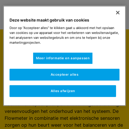
Select
Navigeer naar
Deze website maakt gebruik van cookies
Door op “Accepteer alles” te klikken gaat u akkoord met het opslaan
van cookies op uw apparaat voor het verbeteren van websitenavigatie,
het analyseren van websitegebruik en om ons te helpen bij onze
marketingprojecten.
Uitgelicht
Enegiestations voor
Meer informatie en aanpassen
collectorvelden van 30 tot 100 m2.
De DKC zonne-energiestations zijn geschikt voor
Accepteer alles
collectorvelden van 30 tot 100 m². De energiestations
zijn voorzien van zwaartekrachtsremmen en
veiligheidsventielen om ongewenste
Alles afwijzen
zwaartekrachtcirculatie en overdruk in het station te
voorkomen. Spoel-, vul-, en ontluchtingsvoorzieningen
vereenvoudigen het onderhoud van het systeem. De
Flowmeter in combinatie met elektronische sensoren
zorgen op hun beurt weer voor het balanceren van de