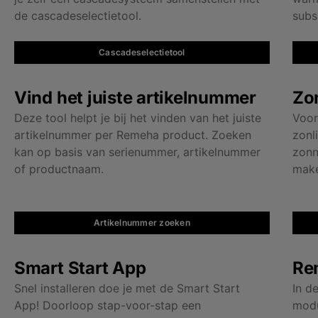
de cascadeselectietool.
subs
Cascadeselectietool
Vind het juiste artikelnummer
Zon
Deze tool helpt je bij het vinden van het juiste
Voor
artikelnummer per Remeha product. Zoeken
zonl
kan op basis van serienummer, artikelnummer
zonn
of productnaam.
make
Artikelnummer zoeken
Smart Start App
Re
Snel installeren doe je met de Smart Start
In d
App! Doorloop stap-voor-stap een
modu