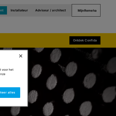
nt
Installateur
Adviseur / architect
MijnRemeha
Ontdek Confida
t voor het
onze
teer alles