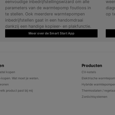
eenvoudige inbedrijfstellingswizard om alle
weer
parameters van de warmtepomp foutloos in
diag
te stellen. Ook meerdere warmtepompen
op t
inbedrijfstellen gaat in een handomdraai
dankzij een handige kopieer- en plakfunctie.
Meer over de Smart Start App
en
Producten
etel kopen
CV-ketels
kopen. Wat moet je weten.
Elektrische warmtepo
 wonen
Hybride warmtepompe
elk product past bij mij
Thermostaten / regelaa
Zonlichtsystemen