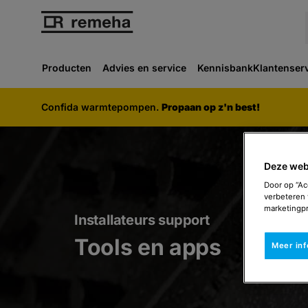
Producten
Advies en service
Kennisbank
Klantenser
Confida warmtepompen.
Propaan op z'n best!
Deze web
Door op “Ac
verbeteren 
marketingpr
Installateurs support
Tools en apps
Meer in