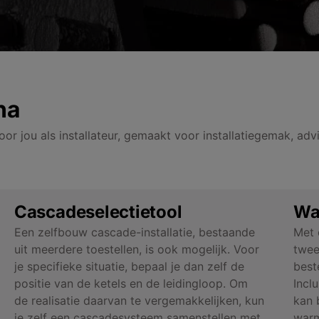
ha
oor jou als installateur, gemaakt voor installatiegemak, ad
Cascadeselectietool
Wa
Een zelfbouw cascade-installatie, bestaande
Met 
uit meerdere toestellen, is ook mogelijk. Voor
twee
je specifieke situatie, bepaal je dan zelf de
best
positie van de ketels en de leidingloop. Om
Incl
de realisatie daarvan te vergemakkelijken, kun
kan 
je zelf een cascadesysteem samenstellen met
warm