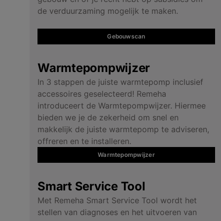
de verduurzaming mogelijk te maken.
Gebouwscan
Warmtepompwijzer
In 3 stappen de juiste warmtepomp inclusief
accessoires geselecteerd! Remeha
introduceert de Warmtepompwijzer. Hiermee
bieden we je de zekerheid om snel en
makkelijk de juiste warmtepomp te adviseren,
offreren en te installeren.
Warmtepompwijzer
Smart Service Tool
Met Remeha Smart Service Tool wordt het
stellen van diagnoses en het uitvoeren van