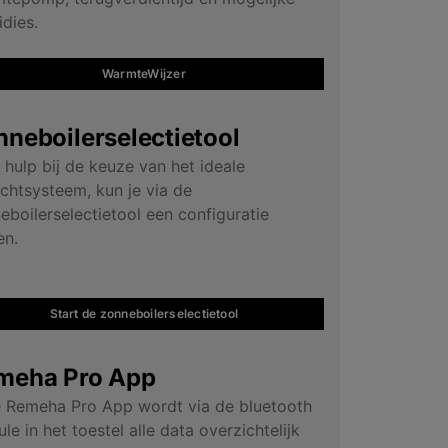
idies.
WarmteWijzer
neboilerselectietool
 hulp bij de keuze van het ideale
ichtsysteem, kun je via de
eboilerselectietool een configuratie
n.
Start de zonneboilerselectietool
meha Pro App
e Remeha Pro App wordt via de bluetooth
le in het toestel alle data overzichtelijk