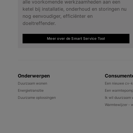
alle voorkomende werkzaamheden aan een
ketel bij installatie, onderhoud en storingen nu
nog eenvoudiger, efficiënter en
doeltreffender.
Meer over de Smart Service Tool
Onderwerpen
Consument
Duurzaam wonen
Een nieuwe cv-k
Energietransitie
Een warmtepomp 
Duurzame oplossingen
Ik wil duurzaam
Warmtewijzer - w