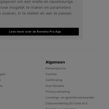
gegeven om een snelle en nauwkeurige
nose mogelijk te maken en parameters
e zoeken, in te stellen en aan te passen.
Lees meer over de Remeha Pro App
Algemeen
Klantenservice
mpen
Cookies
n
Certificering
rs
Over Remeha
Privacyverklaring
Leverings- en garantievoorwaarden
Dataverordening (EU Data Act)