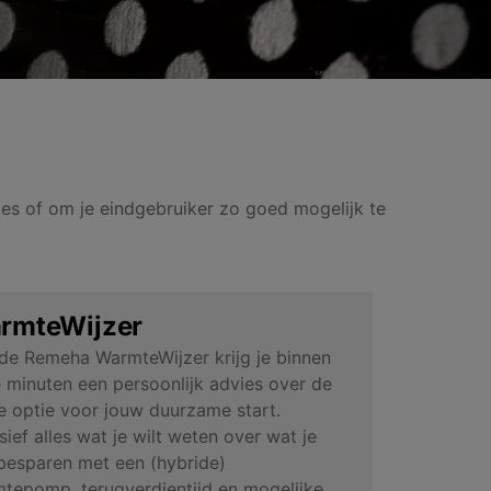
vies of om je eindgebruiker zo goed mogelijk te
rmteWijzer
de Remeha WarmteWijzer krijg je binnen
 minuten een persoonlijk advies over de
e optie voor jouw duurzame start.
usief alles wat je wilt weten over wat je
besparen met een (hybride)
tepomp, terugverdientijd en mogelijke